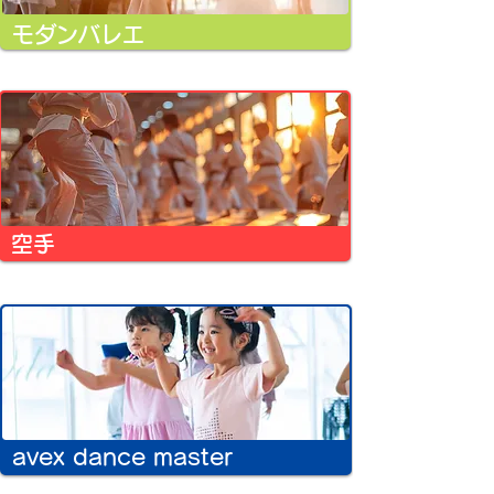
モダンバレエ
​空手
avex dance master